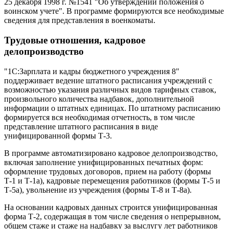
25 декабря 1998 г. №1541 "Об утверждении положения о
воинском учете". В программе формируются все необходимые
сведения для представления в военкоматы.
Трудовые отношения, кадровое
делопроизводство
"1С:Зарплата и кадры бюджетного учреждения 8"
поддерживает ведение штатного расписания учреждений с
возможностью указания различных видов тарифных ставок,
произвольного количества надбавок, дополнительной
информации о штатных единицах. По штатному расписанию
формируется вся необходимая отчетность, в том числе
представление штатного расписания в виде
унифицированной формы Т-3.
В программе автоматизировано кадровое делопроизводство,
включая заполнение унифицированных печатных форм:
оформление трудовых договоров, прием на работу (формы
Т-1 и Т-1а), кадровые перемещения работников (формы Т-5 и
Т-5а), увольнение из учреждения (формы Т-8 и Т-8а).
На основании кадровых данных строится унифицированная
форма Т-2, содержащая в том числе сведения о непрерывном,
общем стаже и стаже на надбавку за выслугу лет работников