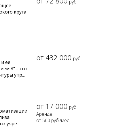
72 800
руб.
ающее
окого круга
432 000
руб.
 и ее
ем 8" - это
уры упр...
17 000
руб.
томатизации
лиза
от 560
руб.
/мес
 учре...