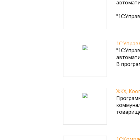
автомати
"1С:Упра
1С:Управ
"1С:Упра
автомати
В програ
ЖКХ, Коо
Программ
коммунал
товарище
1С:Компл