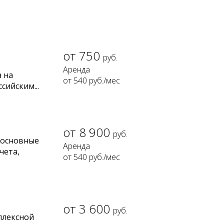
750
руб.
а на
от 540
руб.
/мес
ийским...
8 900
руб.
 основные
чета,
от 540
руб.
/мес
3 600
руб.
плексной