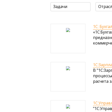
Задачи
Отрас
1С: Бухга
«1C:Бухг
предназн
коммерче
1С:Зарпл
В "1С:За
процессы
расчета з
1С:Управ
"1С:Упра