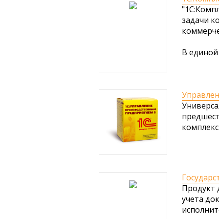
"1С:Комп
задачи к
коммерче
В единой
Управлен
Универса
предшест
комплекс
Государс
Продукт 
учета до
исполнит