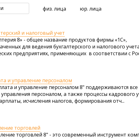
ли
физ. лица
юр. лица
лтерский и налоговый учет
алтерия 8» - общее название продуктов фирмы «1С»,
аченных для ведения бухгалтерского и налогового учет
ских предприятиях, применяющих в соответствии с Росс
ата и управление персоналом
рплата и управление персоналом 8" поддерживаются все
 управления персоналом, а также процессы кадрового у
арплаты, исчисления налогов, формирования отч...
ление торговлей
вление торговлей 8" - это современный инструмент ком